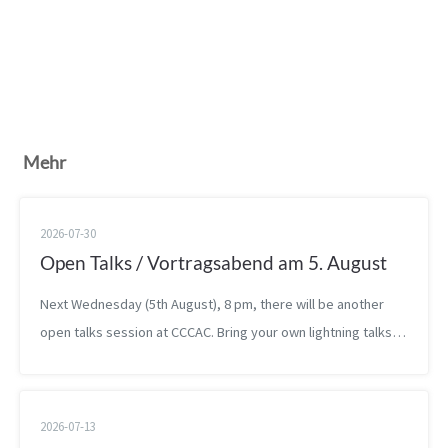
Mehr
2026-07-30
Open Talks / Vortragsabend am 5. August
Next Wednesday (5th August), 8 pm, there will be another
open talks session at CCCAC. Bring your own lightning talks,
drafts, bachelor theses, or other presentations and present
them at the spa...
2026-07-13