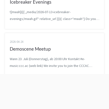
Icebreaker Evenings
![mwah]({{ „media/2026-07-13-icebreaker-
evenings/mwah.gif“ relative_url }}){: class=“mwah“} Do you
know that feeling of having been to a place a bunch but not
q...
2026-04-24
Demoscene Meetup
Wann 23. Juli (Donnerstag), ab 20:00 Uhr Kontakt #e-
music:ccc.ac (web link) We invite you to join the CCCAC
demoscene meetup! Let‘s watch...
Demoscene Meetup
Icebreaker Evenings