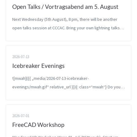
Open Talks / Vortragsabend am 5. August
Next Wednesday (5th August), 8 pm, there will be another
open talks session at CCCAC. Bring your own lightning talks,
drafts, bachelor theses, or other presentations and present
them at the spa...
2026-07-13
Icebreaker Evenings
![mwah]({{ „media/2026-07-13-icebreaker-
evenings/mwah.gif“ relative_url }}){: class=“mwah“} Do you
know that feeling of having been to a place a bunch but not
q...
2026-07-01
FreeCAD Workshop