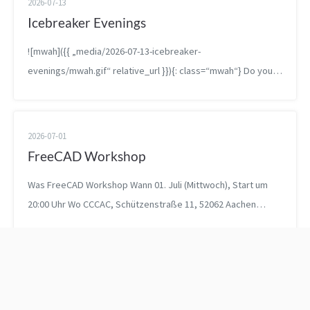
2026-07-13
Icebreaker Evenings
![mwah]({{ „media/2026-07-13-icebreaker-
evenings/mwah.gif“ relative_url }}){: class=“mwah“} Do you
know that feeling of having been to a place a bunch but not
q...
2026-07-01
FreeCAD Workshop
Was FreeCAD Workshop Wann 01. Juli (Mittwoch), Start um
20:00 Uhr Wo CCCAC, Schützenstraße 11, 52062 Aachen
Registra...